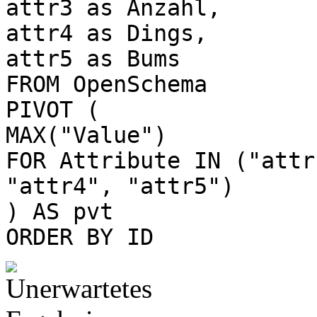
attr3 as Anzahl,
attr4 as Dings,
attr5 as Bums
FROM OpenSchema
PIVOT (
MAX("Value")
FOR Attribute IN ("attr
"attr4", "attr5")
) AS pvt
ORDER BY ID