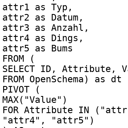
attr1 as Typ,
attr2 as Datum,
attr3 as Anzahl,
attr4 as Dings,
attr5 as Bums
FROM (
SELECT ID, Attribute, V
FROM OpenSchema) as dt
PIVOT (
MAX("Value")
FOR Attribute IN ("attr
"attr4", "attr5")