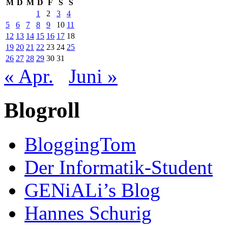
M
D
M
D
F
S
S
1
2
3
4
5
6
7
8
9
10
11
12
13
14
15
16
17
18
19
20
21
22
23
24
25
26
27
28
29
30
31
« Apr.
Juni »
Blogroll
BloggingTom
Der Informatik-Student
GENiALi’s Blog
Hannes Schurig