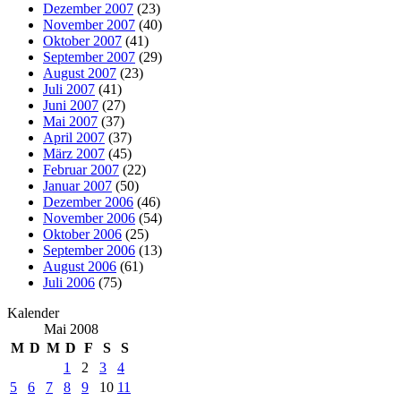
Dezember 2007
(23)
November 2007
(40)
Oktober 2007
(41)
September 2007
(29)
August 2007
(23)
Juli 2007
(41)
Juni 2007
(27)
Mai 2007
(37)
April 2007
(37)
März 2007
(45)
Februar 2007
(22)
Januar 2007
(50)
Dezember 2006
(46)
November 2006
(54)
Oktober 2006
(25)
September 2006
(13)
August 2006
(61)
Juli 2006
(75)
Kalender
Mai 2008
M
D
M
D
F
S
S
1
2
3
4
5
6
7
8
9
10
11