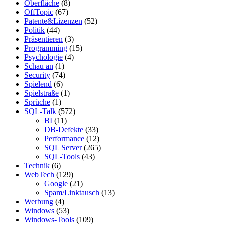
Oberfläche
(8)
OffTopic
(67)
Patente&Lizenzen
(52)
Politik
(44)
Präsentieren
(3)
Programming
(15)
Psychologie
(4)
Schau an
(1)
Security
(74)
Spielend
(6)
Spielstraße
(1)
Sprüche
(1)
SQL-Talk
(572)
BI
(11)
DB-Defekte
(33)
Performance
(12)
SQL Server
(265)
SQL-Tools
(43)
Technik
(6)
WebTech
(129)
Google
(21)
Spam/Linktausch
(13)
Werbung
(4)
Windows
(53)
Windows-Tools
(109)