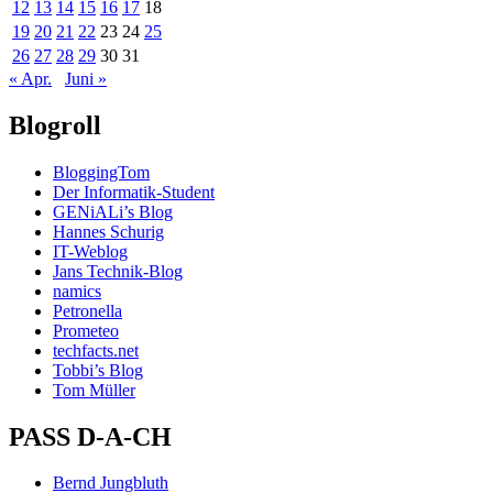
12
13
14
15
16
17
18
19
20
21
22
23
24
25
26
27
28
29
30
31
« Apr.
Juni »
Blogroll
BloggingTom
Der Informatik-Student
GENiALi’s Blog
Hannes Schurig
IT-Weblog
Jans Technik-Blog
namics
Petronella
Prometeo
techfacts.net
Tobbi’s Blog
Tom Müller
PASS D-A-CH
Bernd Jungbluth