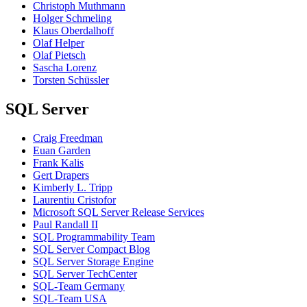
Christoph Muthmann
Holger Schmeling
Klaus Oberdalhoff
Olaf Helper
Olaf Pietsch
Sascha Lorenz
Torsten Schüssler
SQL Server
Craig Freedman
Euan Garden
Frank Kalis
Gert Drapers
Kimberly L. Tripp
Laurentiu Cristofor
Microsoft SQL Server Release Services
Paul Randall II
SQL Programmability Team
SQL Server Compact Blog
SQL Server Storage Engine
SQL Server TechCenter
SQL-Team Germany
SQL-Team USA