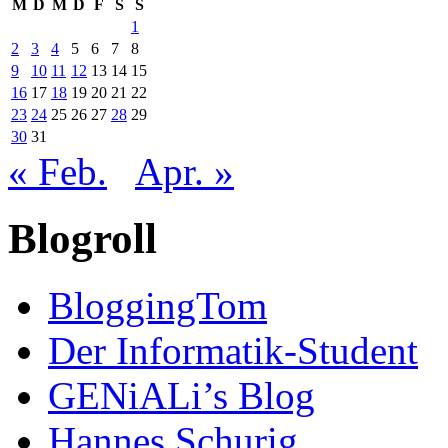
M
D
M
D
F
S
S
1
2
3
4
5
6
7
8
9
10
11
12
13
14
15
16
17
18
19
20
21
22
23
24
25
26
27
28
29
30
31
« Feb.
Apr. »
Blogroll
BloggingTom
Der Informatik-Student
GENiALi’s Blog
Hannes Schurig