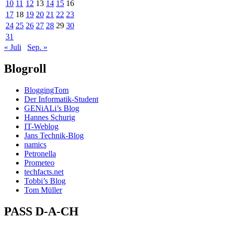
10
11
12
13
14
15
16
17
18
19
20
21
22
23
24
25
26
27
28
29
30
31
« Juli
Sep. »
Blogroll
BloggingTom
Der Informatik-Student
GENiALi’s Blog
Hannes Schurig
IT-Weblog
Jans Technik-Blog
namics
Petronella
Prometeo
techfacts.net
Tobbi’s Blog
Tom Müller
PASS D-A-CH