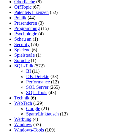
Oberfläche
(8)
OffTopic
(67)
Patente&Lizenzen
(52)
Politik
(44)
Präsentieren
(3)
Programming
(15)
Psychologie
(4)
Schau an
(1)
Security
(74)
Spielend
(6)
Spielstraße
(1)
Sprüche
(1)
SQL-Talk
(572)
BI
(11)
DB-Defekte
(33)
Performance
(12)
SQL Server
(265)
SQL-Tools
(43)
Technik
(6)
WebTech
(129)
Google
(21)
Spam/Linktausch
(13)
Werbung
(4)
Windows
(53)
Windows-Tools
(109)