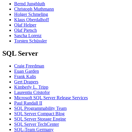
Bernd Jungbluth
Christoph Muthmann
Holger Schmeling
Klaus Oberdalhoff
Olaf Helper
Olaf Pietsch
Sascha Lorenz
Torsten Schüssler
SQL Server
Craig Freedman
Euan Garden
Frank Kalis
Gert Drapers
Kimberly L. Tripp
Laurentiu Cristofor
Microsoft SQL Server Release Services
Paul Randall II
SQL Programmability Team
SQL Server Compact Blog
SQL Server Storage Engine
SQL Server TechCenter
SQL-Team Germany