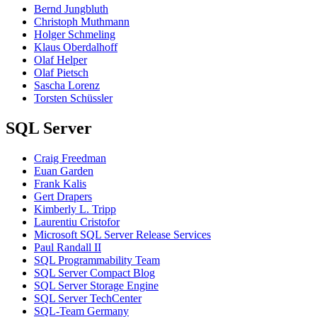
Bernd Jungbluth
Christoph Muthmann
Holger Schmeling
Klaus Oberdalhoff
Olaf Helper
Olaf Pietsch
Sascha Lorenz
Torsten Schüssler
SQL Server
Craig Freedman
Euan Garden
Frank Kalis
Gert Drapers
Kimberly L. Tripp
Laurentiu Cristofor
Microsoft SQL Server Release Services
Paul Randall II
SQL Programmability Team
SQL Server Compact Blog
SQL Server Storage Engine
SQL Server TechCenter
SQL-Team Germany