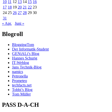
10
11
12
13
14
15
16
17
18
19
20
21
22
23
24
25
26
27
28
29
30
31
« Apr.
Juni »
Blogroll
BloggingTom
Der Informatik-Student
GENiALi’s Blog
Hannes Schurig
IT-Weblog
Jans Technik-Blog
namics
Petronella
Prometeo
techfacts.net
Tobbi’s Blog
Tom Müller
PASS D-A-CH