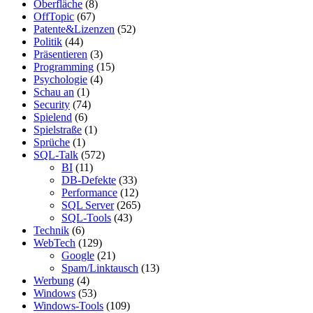
Oberfläche
(8)
OffTopic
(67)
Patente&Lizenzen
(52)
Politik
(44)
Präsentieren
(3)
Programming
(15)
Psychologie
(4)
Schau an
(1)
Security
(74)
Spielend
(6)
Spielstraße
(1)
Sprüche
(1)
SQL-Talk
(572)
BI
(11)
DB-Defekte
(33)
Performance
(12)
SQL Server
(265)
SQL-Tools
(43)
Technik
(6)
WebTech
(129)
Google
(21)
Spam/Linktausch
(13)
Werbung
(4)
Windows
(53)
Windows-Tools
(109)