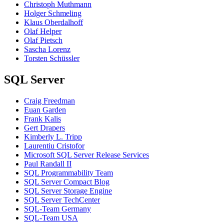
Christoph Muthmann
Holger Schmeling
Klaus Oberdalhoff
Olaf Helper
Olaf Pietsch
Sascha Lorenz
Torsten Schüssler
SQL Server
Craig Freedman
Euan Garden
Frank Kalis
Gert Drapers
Kimberly L. Tripp
Laurentiu Cristofor
Microsoft SQL Server Release Services
Paul Randall II
SQL Programmability Team
SQL Server Compact Blog
SQL Server Storage Engine
SQL Server TechCenter
SQL-Team Germany
SQL-Team USA