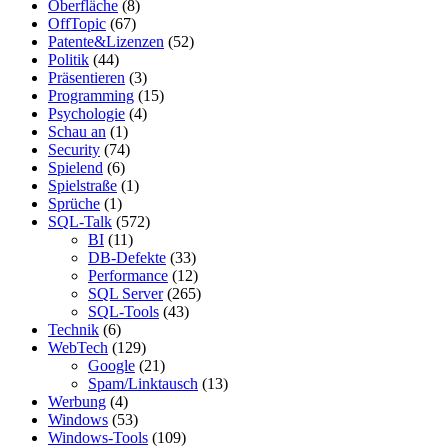
Oberfläche
(8)
OffTopic
(67)
Patente&Lizenzen
(52)
Politik
(44)
Präsentieren
(3)
Programming
(15)
Psychologie
(4)
Schau an
(1)
Security
(74)
Spielend
(6)
Spielstraße
(1)
Sprüche
(1)
SQL-Talk
(572)
BI
(11)
DB-Defekte
(33)
Performance
(12)
SQL Server
(265)
SQL-Tools
(43)
Technik
(6)
WebTech
(129)
Google
(21)
Spam/Linktausch
(13)
Werbung
(4)
Windows
(53)
Windows-Tools
(109)