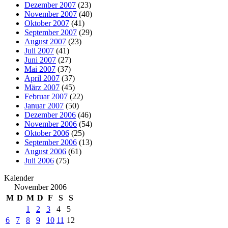
Dezember 2007
(23)
November 2007
(40)
Oktober 2007
(41)
September 2007
(29)
August 2007
(23)
Juli 2007
(41)
Juni 2007
(27)
Mai 2007
(37)
April 2007
(37)
März 2007
(45)
Februar 2007
(22)
Januar 2007
(50)
Dezember 2006
(46)
November 2006
(54)
Oktober 2006
(25)
September 2006
(13)
August 2006
(61)
Juli 2006
(75)
Kalender
November 2006
M
D
M
D
F
S
S
1
2
3
4
5
6
7
8
9
10
11
12