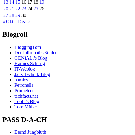
13
14
15
16
17
18
19
20
21
22
23
24
25
26
27
28
29
30
« Okt.
Dez. »
Blogroll
BloggingTom
Der Informatik-Student
GENiALi’s Blog
Hannes Schurig
IT-Weblog
Jans Technik-Blog
namics
Petronella
Prometeo
techfacts.net
Tobbi’s Blog
Tom Müller
PASS D-A-CH
Bernd Jungbluth