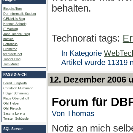
behalten.
BloggingTom
Der Informatik-Student
GENiALi’s Blog
Hannes Schurig
IT-Weblog
Jans Technik-Blog
Technorati tags:
Er
namics
Petronella
Prometeo
In Kategorie
WebTec
techfacts.net
Tobbi’s Blog
Artikel wurde 11319 
Tom Müller
PASS D-A-CH
12. Dezember 2006 
Bernd Jungbluth
Christoph Muthmann
Holger Schmeling
Forum für DB
Klaus Oberdalhoff
Olaf Helper
Olaf Pietsch
Von Thomas
Sascha Lorenz
Torsten Schüssler
Notiz an mich selb
SQL Server