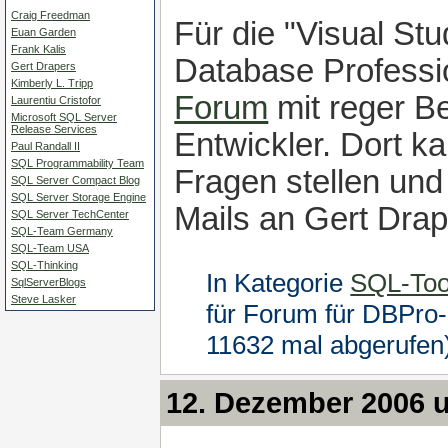
Craig Freedman
Für die "Visual Stu
Euan Garden
Frank Kalis
Database Professio
Gert Drapers
Kimberly L. Tripp
Forum
mit reger Be
Laurentiu Cristofor
Microsoft SQL Server
Release Services
Entwickler. Dort k
Paul Randall II
SQL Programmability Team
Fragen stellen und
SQL Server Compact Blog
SQL Server Storage Engine
Mails an Gert Drap
SQL Server TechCenter
SQL-Team Germany
SQL-Team USA
SQL-Thinking
In Kategorie
SQL-Too
SqlServerBlogs
Steve Lasker
für Forum für DBPro
11632 mal abgerufen
12. Dezember 2006 