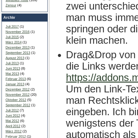
zwei unterschied
Zensur
(4)
man muss imme
Archiv
springen oder d
Juli 2017
(1)
November 2016
(1)
klein machen.
Juli 2015
(2)
März 2014
(1)
Dezember 2013
(1)
Drag&Drop von L
September 2013
(1)
August 2013
(1)
die Links werden
Juli 2013
(1)
Juni 2013
(8)
Mai 2013
(4)
https://addons.m
Februar 2013
(6)
Januar 2013
(4)
Um den Link-Te
Dezember 2012
(2)
November 2012
(20)
man Rechtsklic
Oktober 2012
(5)
September 2012
(1)
eingeben. Ich b
Juli 2012
(7)
Juni 2012
(4)
wenigstens der T
Mai 2012
(6)
April 2012
(2)
automatisch als
März 2012
(2)
Februar 2012
(1)