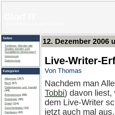
Glorf IT
Bedenkliches aus dem IT-Alltag
Seiten
12. Dezember 2006 
TopNews: Werden alle
Studies werden zum
Sozialdienst eingezogen?
Live-Writer-E
Impressum
Datenschutz
Von Thomas
Kategorien
Allgemein
(267)
Nachdem man Aller
Buch
(67)
Datenpannen und -handel
Tobbi
) davon liest,
(44)
Entspannung
(88)
Entwickler
(60)
dem Live-Writer sch
Erlebt
(114)
Geschenkidee
(10)
jetzt auch mal aus
Hardware
(42)