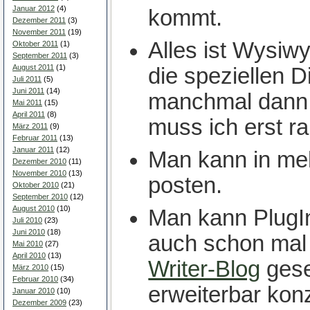
Januar 2012
(4)
kommt.
Dezember 2011
(3)
November 2011
(19)
Alles ist Wysiw
Oktober 2011
(1)
September 2011
(3)
August 2011
(1)
die speziellen 
Juli 2011
(5)
Juni 2011
(14)
manchmal dann
Mai 2011
(15)
April 2011
(8)
muss ich erst ra
März 2011
(9)
Februar 2011
(13)
Januar 2011
(12)
Man kann in me
Dezember 2010
(11)
November 2010
(13)
posten.
Oktober 2010
(21)
September 2010
(12)
August 2010
(10)
Man kann PlugI
Juli 2010
(23)
Juni 2010
(18)
auch schon mal
Mai 2010
(27)
April 2010
(13)
Writer-Blog
gese
März 2010
(15)
Februar 2010
(34)
erweiterbar konzi
Januar 2010
(10)
Dezember 2009
(23)