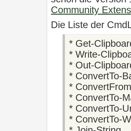
Community Extens
Die Liste der CmdLe
* Get-Clipboar
* Write-Clipbo
* Out-Clipboar
* ConvertTo-B
* ConvertFro
* ConvertTo-
* ConvertTo-U
* ConvertTo-
* Join-String