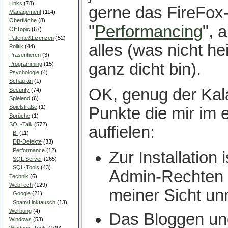
Links
(78)
gerne das FireFox
Management
(114)
Oberfläche
(8)
"
Performancing
", 
OffTopic
(67)
Patente&Lizenzen
(52)
alles (was nicht he
Politik
(44)
Präsentieren
(3)
ganz dicht bin).
Programming
(15)
Psychologie
(4)
Schau an
(1)
OK, genug der Kala
Security
(74)
Spielend
(6)
Spielstraße
(1)
Punkte die mir im 
Sprüche
(1)
SQL-Talk
(572)
auffielen:
BI
(11)
DB-Defekte
(33)
Performance
(12)
Zur Installation 
SQL Server
(265)
SQL-Tools
(43)
Admin-Rechten 
Technik
(6)
WebTech
(129)
meiner Sicht unn
Google
(21)
Spam/Linktausch
(13)
Werbung
(4)
Das Bloggen und
Windows
(53)
Windows-Tools
(109)