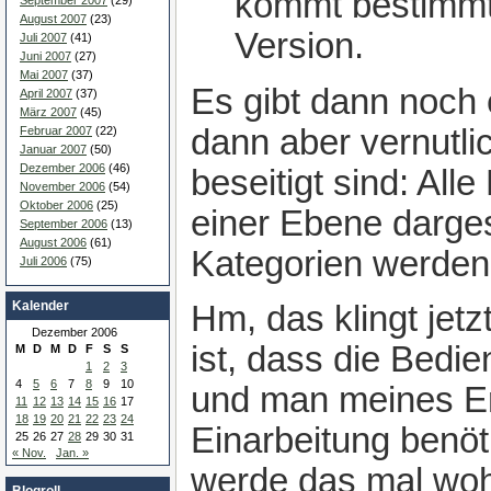
kommt bestimmt 
September 2007
(29)
August 2007
(23)
Version.
Juli 2007
(41)
Juni 2007
(27)
Mai 2007
(37)
Es gibt dann noch 
April 2007
(37)
März 2007
(45)
dann aber vernutli
Februar 2007
(22)
Januar 2007
(50)
Dezember 2006
(46)
beseitigt sind: All
November 2006
(54)
Oktober 2006
(25)
einer Ebene darges
September 2006
(13)
August 2006
(61)
Kategorien werde
Juli 2006
(75)
Kalender
Hm, das klingt jetz
Dezember 2006
ist, dass die Bedien
M
D
M
D
F
S
S
1
2
3
4
5
6
7
8
9
10
und man meines E
11
12
13
14
15
16
17
18
19
20
21
22
23
24
Einarbeitung benöti
25
26
27
28
29
30
31
« Nov.
Jan. »
werde das mal woh
Blogroll