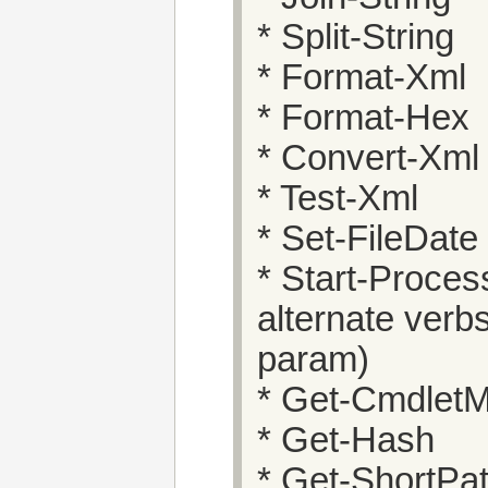
* Split-String
* Format-Xml
* Format-Hex
* Convert-Xml 
* Test-Xml
* Set-FileDate
* Start-Proces
alternate verb
param)
* Get-Cmdlet
* Get-Hash
* Get-ShortPa