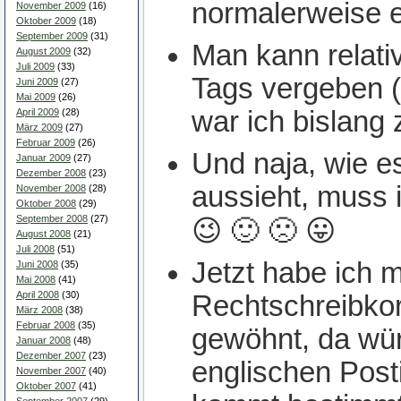
normalerweise 
November 2009
(16)
Oktober 2009
(18)
September 2009
(31)
Man kann relativ
August 2009
(32)
Juli 2009
(33)
Tags vergeben (
Juni 2009
(27)
Mai 2009
(26)
war ich bislang
April 2009
(28)
März 2009
(27)
Februar 2009
(26)
Und naja, wie e
Januar 2009
(27)
Dezember 2008
(23)
aussieht, muss
November 2008
(28)
Oktober 2008
(29)
September 2008
(27)
😉 🙂 🙁 😛
August 2008
(21)
Juli 2008
(51)
Jetzt habe ich 
Juni 2008
(35)
Mai 2008
(41)
April 2008
(30)
Rechtschreibkor
März 2008
(38)
Februar 2008
(35)
gewöhnt, da wür
Januar 2008
(48)
Dezember 2007
(23)
englischen Post
November 2007
(40)
Oktober 2007
(41)