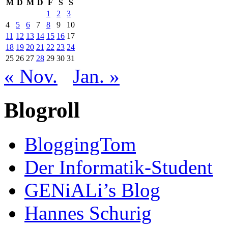
M
D
M
D
F
S
S
1
2
3
4
5
6
7
8
9
10
11
12
13
14
15
16
17
18
19
20
21
22
23
24
25
26
27
28
29
30
31
« Nov.
Jan. »
Blogroll
BloggingTom
Der Informatik-Student
GENiALi’s Blog
Hannes Schurig