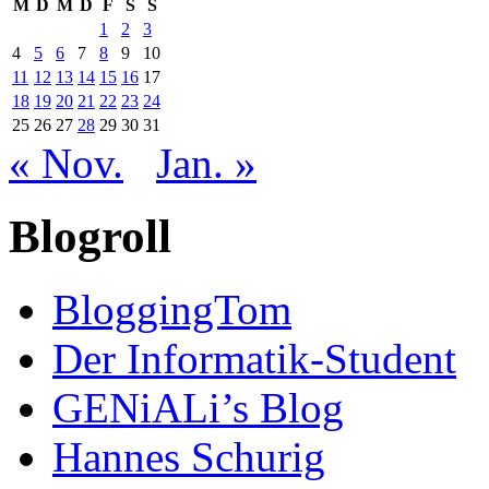
M
D
M
D
F
S
S
1
2
3
4
5
6
7
8
9
10
11
12
13
14
15
16
17
18
19
20
21
22
23
24
25
26
27
28
29
30
31
« Nov.
Jan. »
Blogroll
BloggingTom
Der Informatik-Student
GENiALi’s Blog
Hannes Schurig