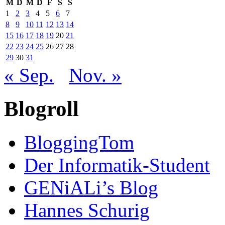
M
D
M
D
F
S
S
1
2
3
4
5
6
7
8
9
10
11
12
13
14
15
16
17
18
19
20
21
22
23
24
25
26
27
28
29
30
31
« Sep.
Nov. »
Blogroll
BloggingTom
Der Informatik-Student
GENiALi’s Blog
Hannes Schurig