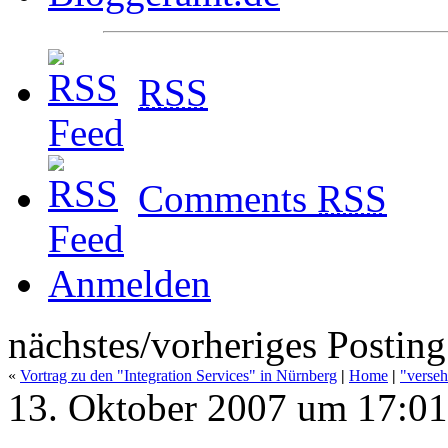
RSS
Comments
RSS
Anmelden
nächstes/vorheriges Posting
«
Vortrag zu den "Integration Services" in Nürnberg
|
Home
|
"verseh
13. Oktober 2007 um 17:01