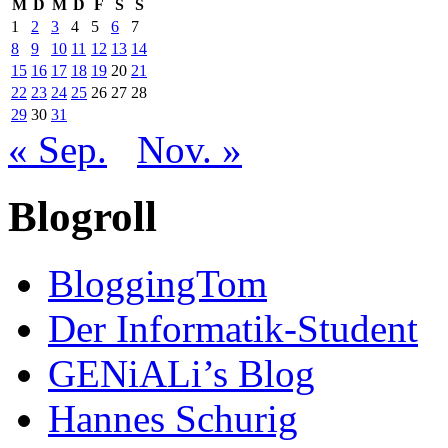
M
D
M
D
F
S
S
1
2
3
4
5
6
7
8
9
10
11
12
13
14
15
16
17
18
19
20
21
22
23
24
25
26
27
28
29
30
31
« Sep.
Nov. »
Blogroll
BloggingTom
Der Informatik-Student
GENiALi’s Blog
Hannes Schurig