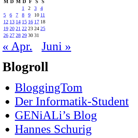
M
D
M
D
F
S
S
1
2
3
4
5
6
7
8
9
10
11
12
13
14
15
16
17
18
19
20
21
22
23
24
25
26
27
28
29
30
31
« Apr.
Juni »
Blogroll
BloggingTom
Der Informatik-Student
GENiALi’s Blog
Hannes Schurig