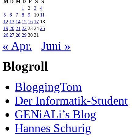
M
D
M
D
F
S
S
1
2
3
4
5
6
7
8
9
10
11
12
13
14
15
16
17
18
19
20
21
22
23
24
25
26
27
28
29
30
31
« Apr.
Juni »
Blogroll
BloggingTom
Der Informatik-Student
GENiALi’s Blog
Hannes Schurig