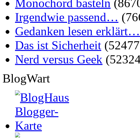
Monochord basteln
(867
Irgendwie passend…
(76
Gedanken lesen erklärt…
Das ist Sicherheit
(52477
Nerd versus Geek
(52324
BlogWart