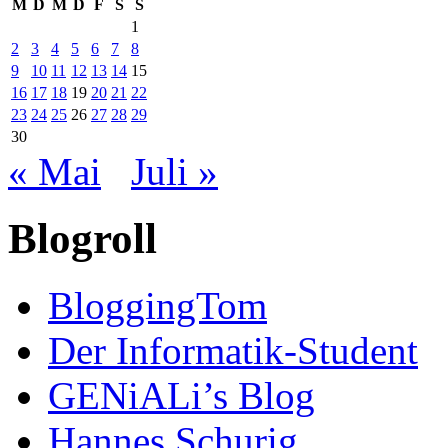
M
D
M
D
F
S
S
1
2
3
4
5
6
7
8
9
10
11
12
13
14
15
16
17
18
19
20
21
22
23
24
25
26
27
28
29
30
« Mai
Juli »
Blogroll
BloggingTom
Der Informatik-Student
GENiALi’s Blog
Hannes Schurig