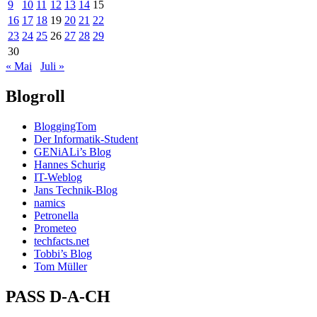
9
10
11
12
13
14
15
16
17
18
19
20
21
22
23
24
25
26
27
28
29
30
« Mai
Juli »
Blogroll
BloggingTom
Der Informatik-Student
GENiALi’s Blog
Hannes Schurig
IT-Weblog
Jans Technik-Blog
namics
Petronella
Prometeo
techfacts.net
Tobbi’s Blog
Tom Müller
PASS D-A-CH