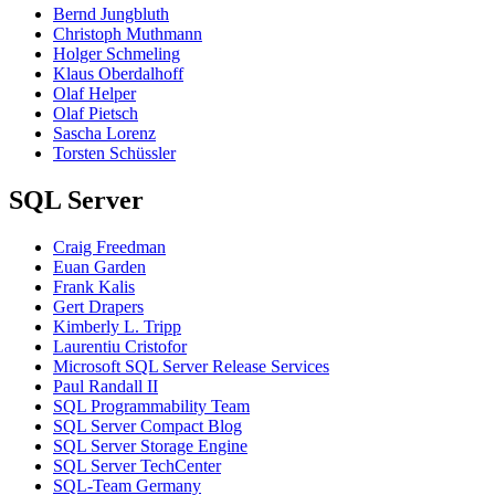
Bernd Jungbluth
Christoph Muthmann
Holger Schmeling
Klaus Oberdalhoff
Olaf Helper
Olaf Pietsch
Sascha Lorenz
Torsten Schüssler
SQL Server
Craig Freedman
Euan Garden
Frank Kalis
Gert Drapers
Kimberly L. Tripp
Laurentiu Cristofor
Microsoft SQL Server Release Services
Paul Randall II
SQL Programmability Team
SQL Server Compact Blog
SQL Server Storage Engine
SQL Server TechCenter
SQL-Team Germany