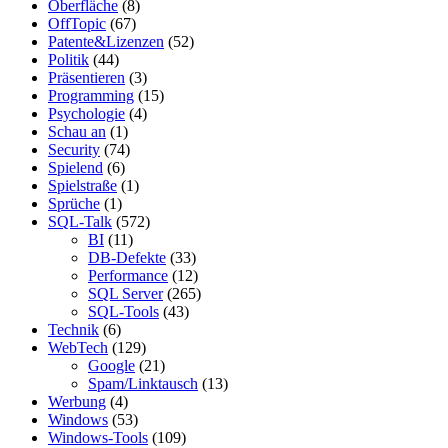
Oberfläche
(8)
OffTopic
(67)
Patente&Lizenzen
(52)
Politik
(44)
Präsentieren
(3)
Programming
(15)
Psychologie
(4)
Schau an
(1)
Security
(74)
Spielend
(6)
Spielstraße
(1)
Sprüche
(1)
SQL-Talk
(572)
BI
(11)
DB-Defekte
(33)
Performance
(12)
SQL Server
(265)
SQL-Tools
(43)
Technik
(6)
WebTech
(129)
Google
(21)
Spam/Linktausch
(13)
Werbung
(4)
Windows
(53)
Windows-Tools
(109)