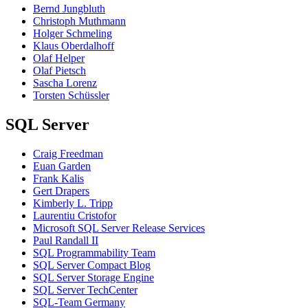
Bernd Jungbluth
Christoph Muthmann
Holger Schmeling
Klaus Oberdalhoff
Olaf Helper
Olaf Pietsch
Sascha Lorenz
Torsten Schüssler
SQL Server
Craig Freedman
Euan Garden
Frank Kalis
Gert Drapers
Kimberly L. Tripp
Laurentiu Cristofor
Microsoft SQL Server Release Services
Paul Randall II
SQL Programmability Team
SQL Server Compact Blog
SQL Server Storage Engine
SQL Server TechCenter
SQL-Team Germany