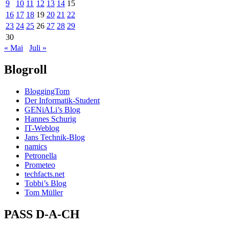
9
10
11
12
13
14
15
16
17
18
19
20
21
22
23
24
25
26
27
28
29
30
« Mai
Juli »
Blogroll
BloggingTom
Der Informatik-Student
GENiALi’s Blog
Hannes Schurig
IT-Weblog
Jans Technik-Blog
namics
Petronella
Prometeo
techfacts.net
Tobbi’s Blog
Tom Müller
PASS D-A-CH