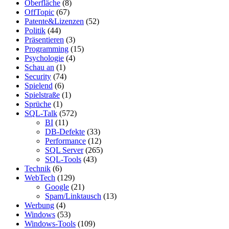
Oberfläche
(8)
OffTopic
(67)
Patente&Lizenzen
(52)
Politik
(44)
Präsentieren
(3)
Programming
(15)
Psychologie
(4)
Schau an
(1)
Security
(74)
Spielend
(6)
Spielstraße
(1)
Sprüche
(1)
SQL-Talk
(572)
BI
(11)
DB-Defekte
(33)
Performance
(12)
SQL Server
(265)
SQL-Tools
(43)
Technik
(6)
WebTech
(129)
Google
(21)
Spam/Linktausch
(13)
Werbung
(4)
Windows
(53)
Windows-Tools
(109)