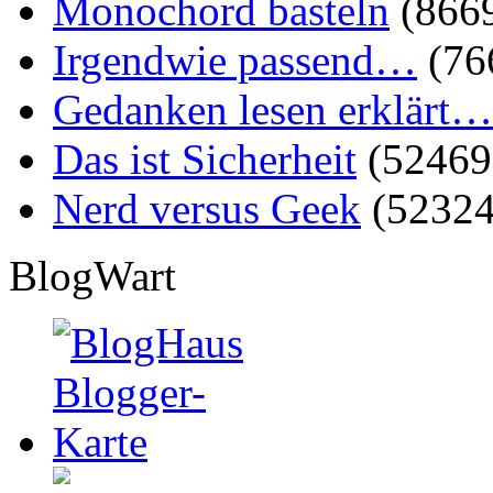
Monochord basteln
(866
Irgendwie passend…
(76
Gedanken lesen erklärt…
Das ist Sicherheit
(52469
Nerd versus Geek
(52324
BlogWart