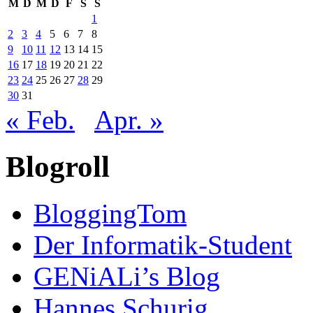
M
D
M
D
F
S
S
1
2
3
4
5
6
7
8
9
10
11
12
13
14
15
16
17
18
19
20
21
22
23
24
25
26
27
28
29
30
31
« Feb.
Apr. »
Blogroll
BloggingTom
Der Informatik-Student
GENiALi’s Blog
Hannes Schurig