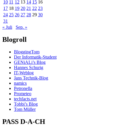
10
11
12
13
14
15
16
17
18
19
20
21
22
23
24
25
26
27
28
29
30
31
« Juli
Sep. »
Blogroll
BloggingTom
Der Informatik-Student
GENiALi’s Blog
Hannes Schurig
IT-Weblog
Jans Technik-Blog
namics
Petronella
Prometeo
techfacts.net
Tobbi’s Blog
Tom Müller
PASS D-A-CH