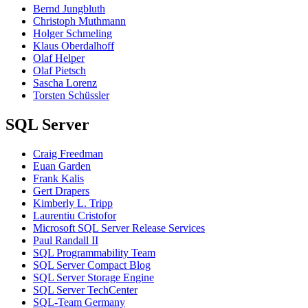
Bernd Jungbluth
Christoph Muthmann
Holger Schmeling
Klaus Oberdalhoff
Olaf Helper
Olaf Pietsch
Sascha Lorenz
Torsten Schüssler
SQL Server
Craig Freedman
Euan Garden
Frank Kalis
Gert Drapers
Kimberly L. Tripp
Laurentiu Cristofor
Microsoft SQL Server Release Services
Paul Randall II
SQL Programmability Team
SQL Server Compact Blog
SQL Server Storage Engine
SQL Server TechCenter
SQL-Team Germany