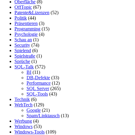
Oberfläche
(8)
OffTopic
(67)
Patente&Lizenzen
(52)
Politik
(44)
Präsentieren
(3)
Programming
(15)
Psychologie
(4)
Schau an
(1)
Security
(74)
Spielend
(6)
Spielstraße
(1)
Sprüche
(1)
SQL-Talk
(572)
BI
(11)
DB-Defekte
(33)
Performance
(12)
SQL Server
(265)
SQL-Tools
(43)
Technik
(6)
WebTech
(129)
Google
(21)
Spam/Linktausch
(13)
Werbung
(4)
Windows
(53)
Windows-Tools
(109)