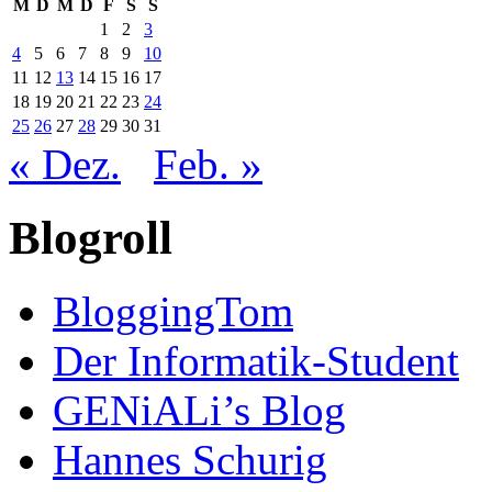
M
D
M
D
F
S
S
1
2
3
4
5
6
7
8
9
10
11
12
13
14
15
16
17
18
19
20
21
22
23
24
25
26
27
28
29
30
31
« Dez.
Feb. »
Blogroll
BloggingTom
Der Informatik-Student
GENiALi’s Blog
Hannes Schurig