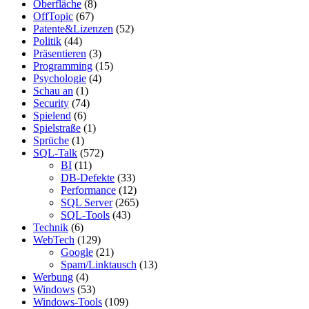
Oberfläche
(8)
OffTopic
(67)
Patente&Lizenzen
(52)
Politik
(44)
Präsentieren
(3)
Programming
(15)
Psychologie
(4)
Schau an
(1)
Security
(74)
Spielend
(6)
Spielstraße
(1)
Sprüche
(1)
SQL-Talk
(572)
BI
(11)
DB-Defekte
(33)
Performance
(12)
SQL Server
(265)
SQL-Tools
(43)
Technik
(6)
WebTech
(129)
Google
(21)
Spam/Linktausch
(13)
Werbung
(4)
Windows
(53)
Windows-Tools
(109)