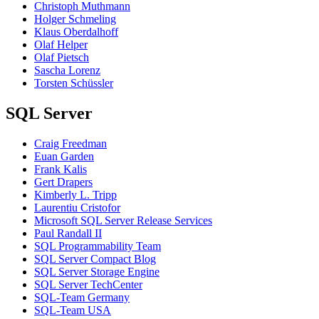
Christoph Muthmann
Holger Schmeling
Klaus Oberdalhoff
Olaf Helper
Olaf Pietsch
Sascha Lorenz
Torsten Schüssler
SQL Server
Craig Freedman
Euan Garden
Frank Kalis
Gert Drapers
Kimberly L. Tripp
Laurentiu Cristofor
Microsoft SQL Server Release Services
Paul Randall II
SQL Programmability Team
SQL Server Compact Blog
SQL Server Storage Engine
SQL Server TechCenter
SQL-Team Germany
SQL-Team USA