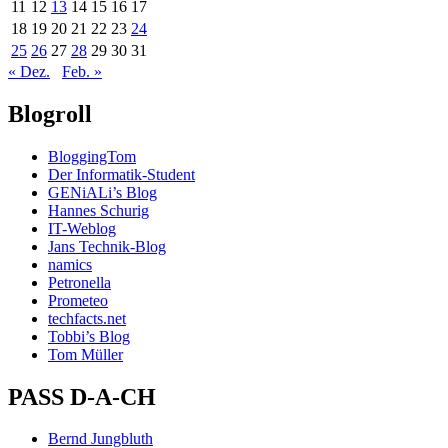
11
12
13
14
15
16
17
18
19
20
21
22
23
24
25
26
27
28
29
30
31
« Dez.
Feb. »
Blogroll
BloggingTom
Der Informatik-Student
GENiALi’s Blog
Hannes Schurig
IT-Weblog
Jans Technik-Blog
namics
Petronella
Prometeo
techfacts.net
Tobbi’s Blog
Tom Müller
PASS D-A-CH
Bernd Jungbluth