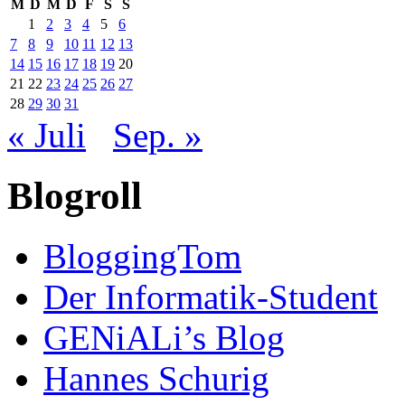
M
D
M
D
F
S
S
1
2
3
4
5
6
7
8
9
10
11
12
13
14
15
16
17
18
19
20
21
22
23
24
25
26
27
28
29
30
31
« Juli
Sep. »
Blogroll
BloggingTom
Der Informatik-Student
GENiALi’s Blog
Hannes Schurig