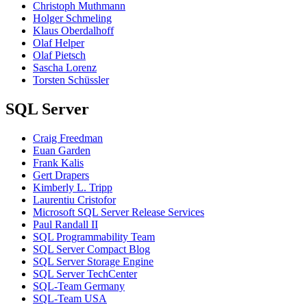
Christoph Muthmann
Holger Schmeling
Klaus Oberdalhoff
Olaf Helper
Olaf Pietsch
Sascha Lorenz
Torsten Schüssler
SQL Server
Craig Freedman
Euan Garden
Frank Kalis
Gert Drapers
Kimberly L. Tripp
Laurentiu Cristofor
Microsoft SQL Server Release Services
Paul Randall II
SQL Programmability Team
SQL Server Compact Blog
SQL Server Storage Engine
SQL Server TechCenter
SQL-Team Germany
SQL-Team USA