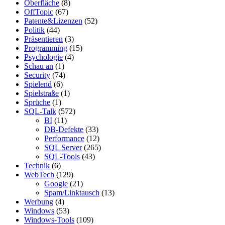
Oberfläche
(8)
OffTopic
(67)
Patente&Lizenzen
(52)
Politik
(44)
Präsentieren
(3)
Programming
(15)
Psychologie
(4)
Schau an
(1)
Security
(74)
Spielend
(6)
Spielstraße
(1)
Sprüche
(1)
SQL-Talk
(572)
BI
(11)
DB-Defekte
(33)
Performance
(12)
SQL Server
(265)
SQL-Tools
(43)
Technik
(6)
WebTech
(129)
Google
(21)
Spam/Linktausch
(13)
Werbung
(4)
Windows
(53)
Windows-Tools
(109)