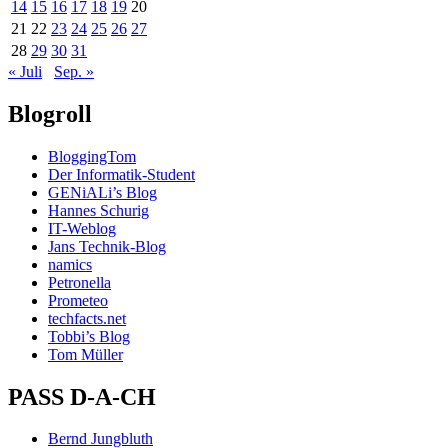
14
15
16
17
18
19
20
21
22
23
24
25
26
27
28
29
30
31
« Juli
Sep. »
Blogroll
BloggingTom
Der Informatik-Student
GENiALi’s Blog
Hannes Schurig
IT-Weblog
Jans Technik-Blog
namics
Petronella
Prometeo
techfacts.net
Tobbi’s Blog
Tom Müller
PASS D-A-CH
Bernd Jungbluth