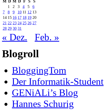
M
D
M
D
F
S
S
1
2
3
4
5
6
7
8
9
10
11
12
13
14
15
16
17
18
19
20
21
22
23
24
25
26
27
28
29
30
31
« Dez.
Feb. »
Blogroll
BloggingTom
Der Informatik-Student
GENiALi’s Blog
Hannes Schurig