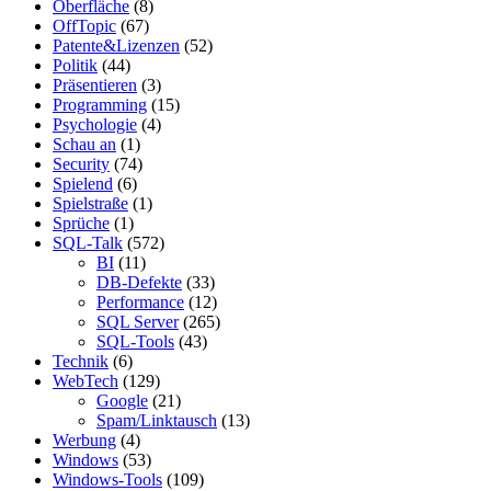
Oberfläche
(8)
OffTopic
(67)
Patente&Lizenzen
(52)
Politik
(44)
Präsentieren
(3)
Programming
(15)
Psychologie
(4)
Schau an
(1)
Security
(74)
Spielend
(6)
Spielstraße
(1)
Sprüche
(1)
SQL-Talk
(572)
BI
(11)
DB-Defekte
(33)
Performance
(12)
SQL Server
(265)
SQL-Tools
(43)
Technik
(6)
WebTech
(129)
Google
(21)
Spam/Linktausch
(13)
Werbung
(4)
Windows
(53)
Windows-Tools
(109)