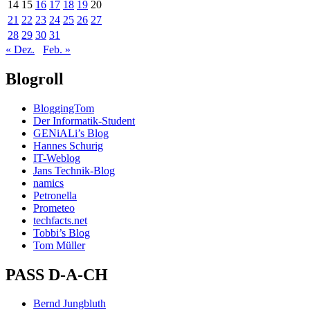
14
15
16
17
18
19
20
21
22
23
24
25
26
27
28
29
30
31
« Dez.
Feb. »
Blogroll
BloggingTom
Der Informatik-Student
GENiALi’s Blog
Hannes Schurig
IT-Weblog
Jans Technik-Blog
namics
Petronella
Prometeo
techfacts.net
Tobbi’s Blog
Tom Müller
PASS D-A-CH
Bernd Jungbluth