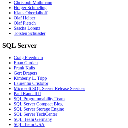
Christoph Muthmann
Holger Schmeling
Klaus Oberdalhoff
Olaf Helper
Olaf Pietsch
Sascha Lorenz
Torsten Schüssler
SQL Server
Craig Freedman
Euan Garden
Frank Kalis
Gert Drapers
Kimberly L. Tripp
Laurentiu Cristofor
Microsoft SQL Server Release Services
Paul Randall II
SQL Programmability Team
SQL Server Compact Blog
SQL Server Storage Engine
SQL Server TechCenter
SQL-Team Germany
SQL-Team USA