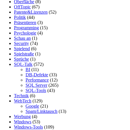
Oberfläche
(8)
OffTopic
(67)
Patente&Lizenzen
(52)
Politik
(44)
Präsentieren
(3)
Programming
(15)
Psychologie
(4)
Schau an
(1)
Security
(74)
Spielend
(6)
Spielstraße
(1)
Sprüche
(1)
SQL-Talk
(572)
BI
(11)
DB-Defekte
(33)
Performance
(12)
SQL Server
(265)
SQL-Tools
(43)
Technik
(6)
WebTech
(129)
Google
(21)
Spam/Linktausch
(13)
Werbung
(4)
Windows
(53)
Windows-Tools
(109)