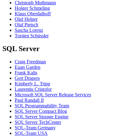
Christoph Muthmann
Holger Schmeling
Klaus Oberdalhoff
Olaf Helper
Olaf Pietsch
Sascha Lorenz
Torsten Schüssler
SQL Server
Craig Freedman
Euan Garden
Frank Kalis
Gert Drapers
Kimberly L. Tripp
Laurentiu Cristofor
Microsoft SQL Server Release Services
Paul Randall II
SQL Programmability Team
SQL Server Compact Blog
SQL Server Storage Engine
SQL Server TechCenter
SQL-Team Germany
SQL-Team USA