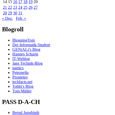
14
15
16
17
18
19
20
21
22
23
24
25
26
27
28
29
30
31
« Dez.
Feb. »
Blogroll
BloggingTom
Der Informatik-Student
GENiALi’s Blog
Hannes Schurig
IT-Weblog
Jans Technik-Blog
namics
Petronella
Prometeo
techfacts.net
Tobbi’s Blog
Tom Müller
PASS D-A-CH
Bernd Jungbluth