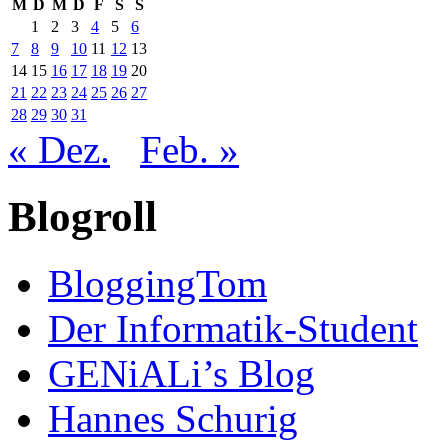
M
D
M
D
F
S
S
1
2
3
4
5
6
7
8
9
10
11
12
13
14
15
16
17
18
19
20
21
22
23
24
25
26
27
28
29
30
31
« Dez.
Feb. »
Blogroll
BloggingTom
Der Informatik-Student
GENiALi’s Blog
Hannes Schurig